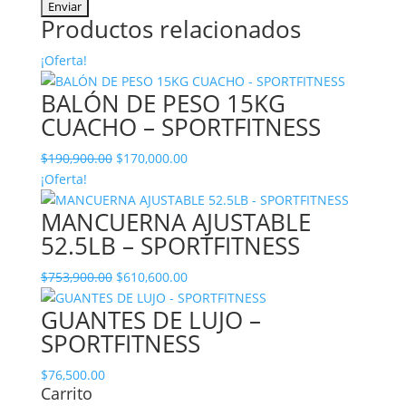
Productos relacionados
¡Oferta!
BALÓN DE PESO 15KG
CUACHO – SPORTFITNESS
El
El
$
190,900.00
$
170,000.00
precio
precio
¡Oferta!
original
actual
MANCUERNA AJUSTABLE
era:
es:
52.5LB – SPORTFITNESS
$190,900.00.
$170,000.00.
El
El
$
753,900.00
$
610,600.00
precio
precio
GUANTES DE LUJO –
original
actual
SPORTFITNESS
era:
es:
$753,900.00.
$610,600.00.
$
76,500.00
Carrito