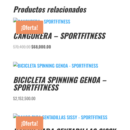
Productos relacionados
¡Oferta!
CANGURERA – SPORTFITNESS
El
El
$
70,400.00
$
68,000.00
precio
precio
original
actual
era:
es:
$70,400.00.
$68,000.00.
BICICLETA SPINNING GENOA –
SPORTFITNESS
$
2,152,500.00
¡Oferta!