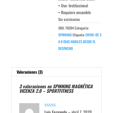
• Uso: Institucional
• Requiere ensamble
Sin existencias
SKU:
70394
Categoría:
SPINNING
Etiqueta:
ENVIO: DE 3
A 8 DIAS HABILES DESDE EL
DESPACHO
Valoraciones (3)
3 valoraciones en
SPINNING MAGNÉTICA
VICENZA 2.0 – SPORTFITNESS
Valorado
Luis Fernando
–
abril 7, 2020