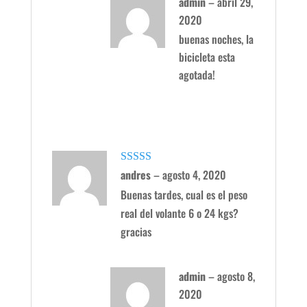
admin
–
abril 29,
2020
buenas noches, la
bicicleta esta
agotada!
Valorado
andres
–
agosto 4, 2020
con
4
de 5
Buenas tardes, cual es el peso
real del volante 6 o 24 kgs?
gracias
admin
–
agosto 8,
2020