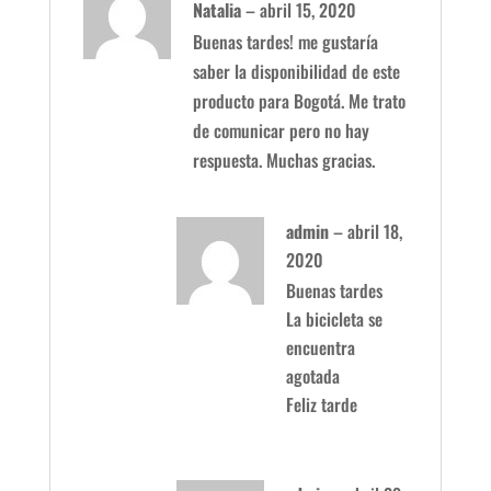
Valorado
Natalia
–
abril 15, 2020
con
4
de 5
Buenas tardes! me gustaría
saber la disponibilidad de este
producto para Bogotá. Me trato
de comunicar pero no hay
respuesta. Muchas gracias.
admin
–
abril 18,
2020
Buenas tardes
La bicicleta se
encuentra
agotada
Feliz tarde