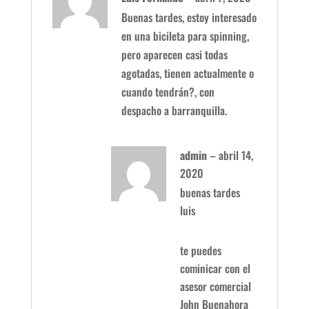
con
4
de 5
Buenas tardes, estoy interesado
en una bicileta para spinning,
pero aparecen casi todas
agotadas, tienen actualmente o
cuando tendrán?, con
despacho a barranquilla.
admin
–
abril 14,
2020
buenas tardes
luis
te puedes
cominicar con el
asesor comercial
John Buenahora