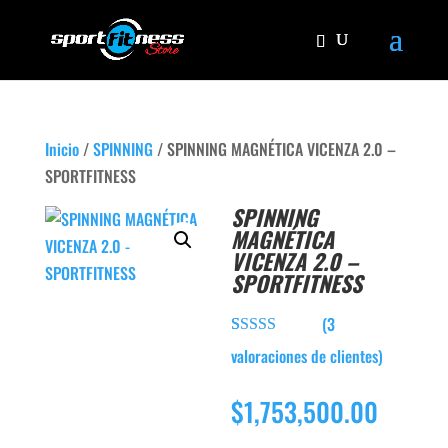
Inicio
/
SPINNING
/ SPINNING MAGNÉTICA VICENZA 2.0 –
SPORTFITNESS
SPINNING
MAGNÉTICA
VICENZA 2.0 –
SPORTFITNESS
(
3
Valorado
3
valoraciones de clientes)
con
4.00
de 5 en
base a
$
1,753,500.00
valoracion
es de
clientes