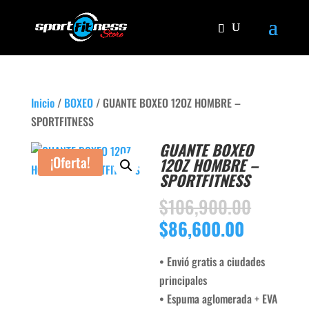
Inicio
/
BOXEO
/ GUANTE BOXEO 12OZ HOMBRE –
SPORTFITNESS
GUANTE BOXEO
¡Oferta!
12OZ HOMBRE –
SPORTFITNESS
El
$
106,900.00
precio
El
$
86,600.00
origina
precio
era:
actual
• Envió gratis a ciudades
$106,9
es:
principales
$86,600.
• Espuma aglomerada + EVA