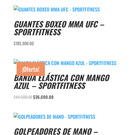
GUANTES BOXEO MMA UFC –
SPORTFITNESS
$
185,900.00
¡Oferta!
BANDA ELÁSTICA CON MANGO
AZUL – SPORTFITNESS
El
El
$
44,600.00
$
36,600.00
precio
precio
original
actual
era:
es:
$44,600.00.
$36,600.00.
GOLPEADORES DE MANO –