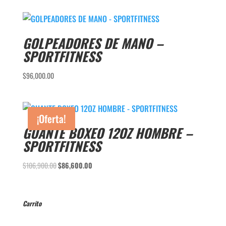
GOLPEADORES DE MANO –
SPORTFITNESS
$
96,000.00
¡Oferta!
GUANTE BOXEO 12OZ HOMBRE –
SPORTFITNESS
El
El
$
106,900.00
$
86,600.00
precio
precio
original
actual
era:
es:
Carrito
$106,900.00.
$86,600.00.