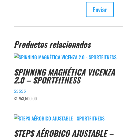
Productos relacionados
SPINNING MAGNÉTICA VICENZA
2.0 – SPORTFITNESS
$
1,753,500.00
Valorado
con
4.00
de 5
STEPS AÉROBICO AJUSTABLE –