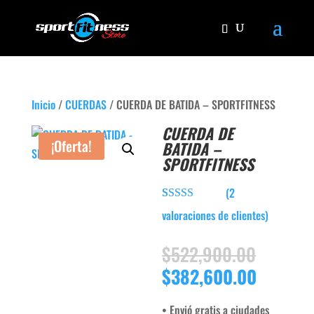
Inicio
/
CUERDAS
/ CUERDA DE BATIDA – SPORTFITNESS
CUERDA DE
¡Oferta!
BATIDA –
SPORTFITNESS
(
2
Valorado con
2
valoraciones de clientes)
5.00
de 5 en
base a
valoraciones
El
$
522,900.00
de clientes
precio
El
$
382,600.00
origina
precio
era:
actual
• Envió gratis a ciudades