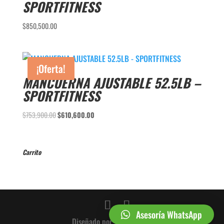
SPORTFITNESS
$
850,500.00
¡Oferta!
MANCUERNA AJUSTABLE 52.5LB –
SPORTFITNESS
El
El
$
753,900.00
$
610,600.00
precio
precio
original
actual
era:
es:
Carrito
$753,900.00.
$610,600.00.
Asesoría WhatsApp
Diseñado por WEBDELUXE