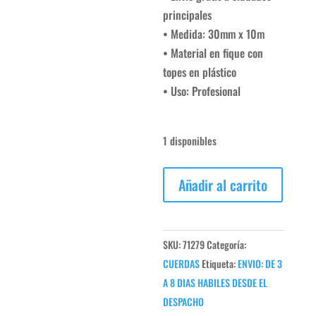
$522,9
es:
principales
$382,60
• Medida: 30mm x 10m
• Material en fique con
topes en plástico
• Uso: Profesional
1 disponibles
CUERDA
Añadir al carrito
DE
BATIDA
-
SKU:
71279
Categoría:
SPORTFITNESS
CUERDAS
Etiqueta:
ENVIO: DE 3
cantidad
A 8 DIAS HABILES DESDE EL
DESPACHO