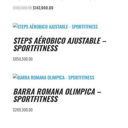
El
El
$
160,600.00
$
143,000.00
precio
precio
original
actual
era:
es:
$160,600.00.
$143,000.00.
STEPS AÉROBICO AJUSTABLE –
SPORTFITNESS
$
850,500.00
BARRA ROMANA OLIMPICA –
SPORTFITNESS
$
269,300.00