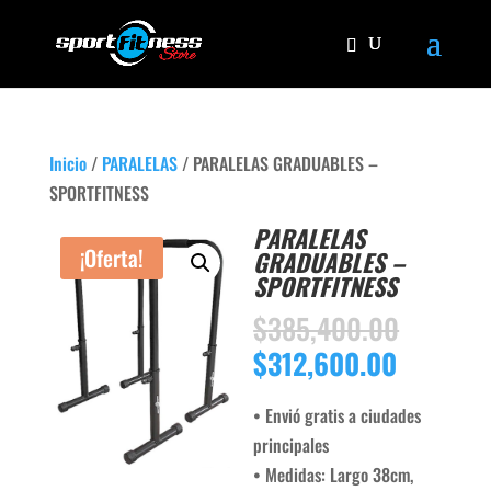
Inicio
/
PARALELAS
/ PARALELAS GRADUABLES –
SPORTFITNESS
PARALELAS
¡Oferta!
GRADUABLES –
SPORTFITNESS
El
$
385,400.00
precio
El
$
312,600.00
origina
precio
era:
actual
• Envió gratis a ciudades
$385,4
es:
principales
$312,60
• Medidas: Largo 38cm,