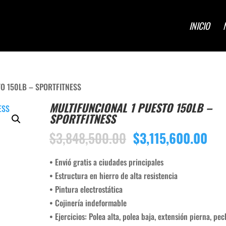
INICIO
TO 150LB – SPORTFITNESS
MULTIFUNCIONAL 1 PUESTO 150LB –
SPORTFITNESS
El
El
$
3,848,500.00
$
3,115,600.00
precio
pre
original
act
• Envió gratis a ciudades principales
era:
es:
• Estructura en hierro de alta resistencia
$3,848,500.00.
$3,
• Pintura electrostática
• Cojinería indeformable
• Ejercicios: Polea alta, polea baja, extensión pierna, pe