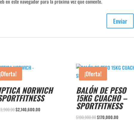
eb en este navegador para la próxima vez que comente.
¡Oferta!
¡Oferta!
IPTICA NORWICH
BALÓN DE PESO
SPORTFITNESS
15KG CUACHO –
SPORTFITNESS
El
El
43,900.00
$
2,140,600.00
precio
precio
El
El
$
190,900.00
$
170,000.00
original
actual
precio
precio
era:
es:
original
actual