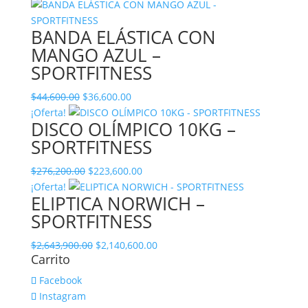
BANDA ELÁSTICA CON
MANGO AZUL –
SPORTFITNESS
El
El
$
44,600.00
$
36,600.00
precio
precio
¡Oferta!
DISCO OLÍMPICO 10KG –
original
actual
SPORTFITNESS
era:
es:
$44,600.00.
$36,600.00.
El
El
$
276,200.00
$
223,600.00
precio
precio
¡Oferta!
ELIPTICA NORWICH –
original
actual
SPORTFITNESS
era:
es:
$276,200.00.
$223,600.00.
El
El
$
2,643,900.00
$
2,140,600.00
Carrito
precio
precio
original
actual
Facebook
era:
es:
Instagram
$2,643,900.00.
$2,140,600.00.