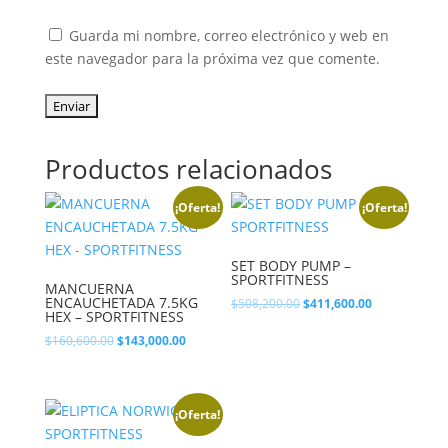
Guarda mi nombre, correo electrónico y web en
este navegador para la próxima vez que comente.
Productos relacionados
¡Oferta!
¡Oferta!
SET BODY PUMP –
SPORTFITNESS
MANCUERNA
ENCAUCHETADA 7.5KG
El
El
$
508,200.00
$
411,600.00
HEX – SPORTFITNESS
precio
precio
El
El
$
160,600.00
$
143,000.00
original
actual
precio
precio
era:
es:
original
actual
$508,200.00.
$411,600.00.
era:
es:
¡Oferta!
$160,600.00.
$143,000.00.