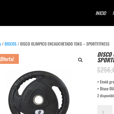
INICIO
o
/
DISCOS
/ DISCO OLIMPICO ENCAUCHETADO 15KG – SPORTFITNESS
DISCO 
¡Oferta!
SPORTF
$
256,
• Envió gr
• Disco Ol
2 disponibl
DISCO