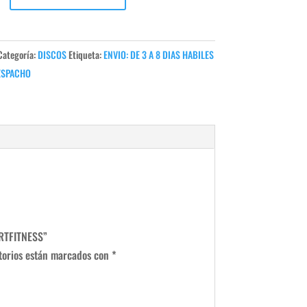
TADO
Categoría:
DISCOS
Etiqueta:
ENVIO: DE 3 A 8 DIAS HABILES
ESPACHO
NESS
RTFITNESS”
torios están marcados con
*