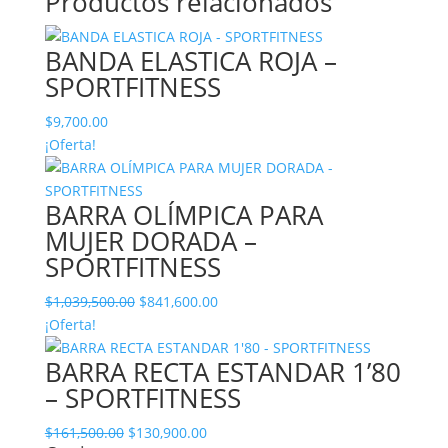
Productos relacionados
BANDA ELASTICA ROJA –
SPORTFITNESS
$
9,700.00
¡Oferta!
BARRA OLÍMPICA PARA
MUJER DORADA –
SPORTFITNESS
El
El
$
1,039,500.00
$
841,600.00
precio
precio
¡Oferta!
original
actual
BARRA RECTA ESTANDAR 1’80
era:
es:
– SPORTFITNESS
$1,039,500.00.
$841,600.00.
El
El
$
161,500.00
$
130,900.00