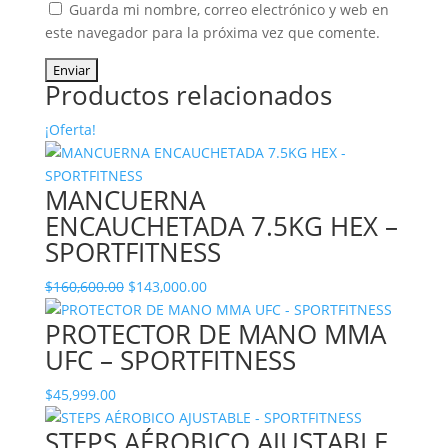
Guarda mi nombre, correo electrónico y web en
este navegador para la próxima vez que comente.
Productos relacionados
¡Oferta!
MANCUERNA
ENCAUCHETADA 7.5KG HEX –
SPORTFITNESS
El
El
$
160,600.00
$
143,000.00
precio
precio
PROTECTOR DE MANO MMA
original
actual
UFC – SPORTFITNESS
era:
es:
$160,600.00.
$143,000.00.
$
45,999.00
STEPS AÉROBICO AJUSTABLE