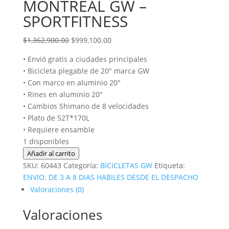
MONTREAL GW –
SPORTFITNESS
El
El
$
1,362,900.00
$
999,100.00
precio
precio
• Envió gratis a ciudades principales
original
actual
• Bicicleta plegable de 20″ marca GW
era:
es:
• Con marco en aluminio 20″
$1,362,900.00.
$999,100.00.
• Rines en aluminio 20″
• Cambios Shimano de 8 velocidades
• Plato de 52T*170L
• Requiere ensamble
1 disponibles
BICICLETA
Añadir al carrito
PLEGABLE
SKU:
60443
Categoría:
BICICLETAS GW
Etiqueta:
MONTREAL
ENVIO: DE 3 A 8 DIAS HABILES DESDE EL DESPACHO
GW
Valoraciones (0)
-
Valoraciones
SPORTFITNESS
cantidad