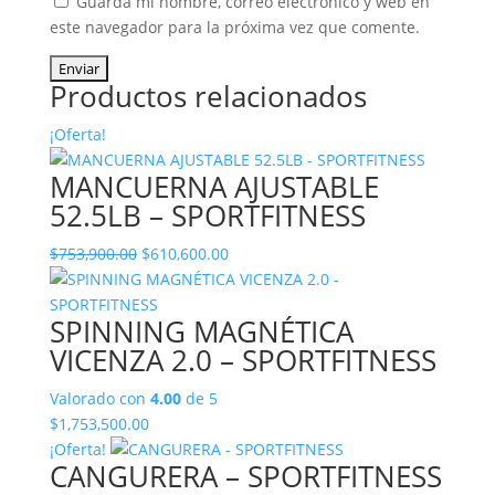
Guarda mi nombre, correo electrónico y web en
este navegador para la próxima vez que comente.
Productos relacionados
¡Oferta!
MANCUERNA AJUSTABLE
52.5LB – SPORTFITNESS
El
El
$
753,900.00
$
610,600.00
precio
precio
original
actual
SPINNING MAGNÉTICA
era:
es:
VICENZA 2.0 – SPORTFITNESS
$753,900.00.
$610,600.00.
Valorado con
4.00
de 5
$
1,753,500.00
¡Oferta!
CANGURERA – SPORTFITNESS