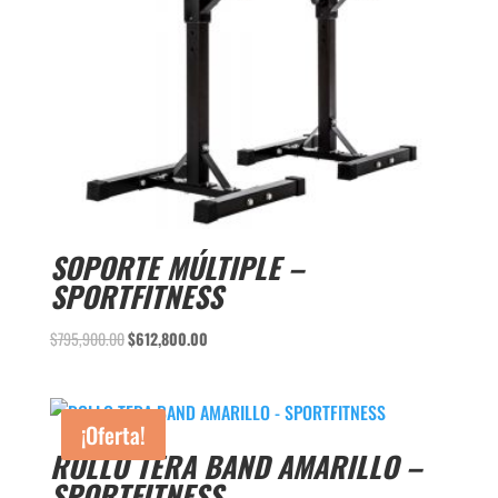
SOPORTE MÚLTIPLE –
SPORTFITNESS
El
El
$
795,900.00
$
612,800.00
precio
precio
original
actual
era:
es:
¡Oferta!
$795,900.00.
$612,800.00.
ROLLO TERA BAND AMARILLO –
SPORTFITNESS