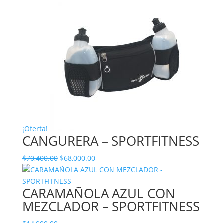
¡Oferta!
CANGURERA – SPORTFITNESS
El
El
$
70,400.00
$
68,000.00
precio
precio
original
actual
CARAMAÑOLA AZUL CON
era:
es:
MEZCLADOR – SPORTFITNESS
$70,400.00.
$68,000.00.