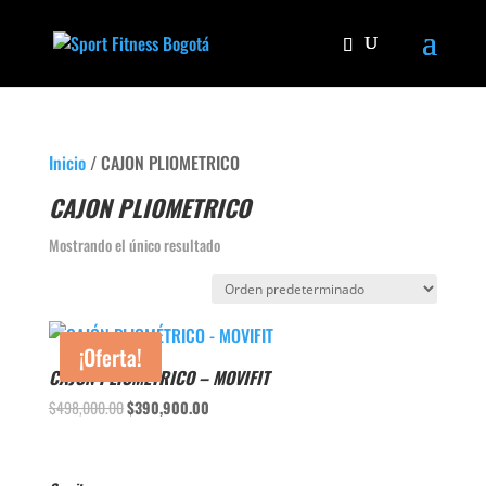
Inicio
/ CAJON PLIOMETRICO
CAJON PLIOMETRICO
Mostrando el único resultado
¡Oferta!
CAJÓN PLIOMÉTRICO – MOVIFIT
El
El
$
498,000.00
$
390,900.00
precio
precio
original
actual
era:
es: