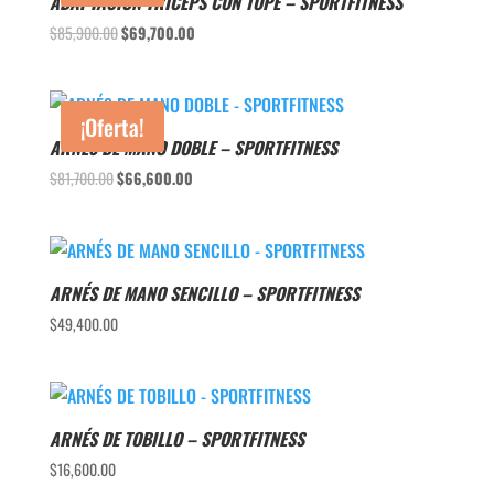
ADAPTACIÓN TRÍCEPS CON TOPE – SPORTFITNESS
El
El
$
85,900.00
$
69,700.00
precio
precio
original
actual
era:
es:
¡Oferta!
$85,900.00.
$69,700.00.
ARNÉS DE MANO DOBLE – SPORTFITNESS
El
El
$
81,700.00
$
66,600.00
precio
precio
original
actual
era:
es:
$81,700.00.
$66,600.00.
ARNÉS DE MANO SENCILLO – SPORTFITNESS
$
49,400.00
ARNÉS DE TOBILLO – SPORTFITNESS
$
16,600.00