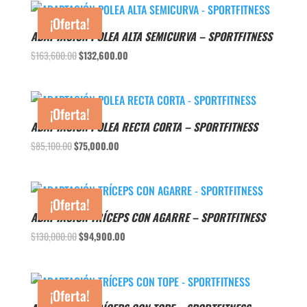
era:
es:
¡Oferta!
$49,400.00.
$40,600.00.
ADAPTACIÓN POLEA ALTA SEMICURVA – SPORTFITNESS
El
El
$
163,600.00
$
132,600.00
precio
precio
original
actual
era:
es:
¡Oferta!
$163,600.00.
$132,600.00.
ADAPTACIÓN POLEA RECTA CORTA – SPORTFITNESS
El
El
$
85,100.00
$
75,000.00
precio
precio
original
actual
era:
es:
¡Oferta!
$85,100.00.
$75,000.00.
ADAPTACIÓN TRÍCEPS CON AGARRE – SPORTFITNESS
El
El
$
130,000.00
$
94,900.00
precio
precio
original
actual
era:
es:
¡Oferta!
$130,000.00.
$94,900.00.